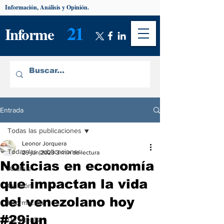
Información, Análisis y Opinión.
21
Informe
Entrada
Todas las publicaciones
Leonor Jorquera
Todas las publicaciones
29 jun 2023
3 min de lectura
Noticias en economía
Análisis
que impactan la vida
Opinión
del venezolano hoy
Información
#29jun
De interés