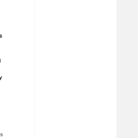
 
s 
 
y 
s 