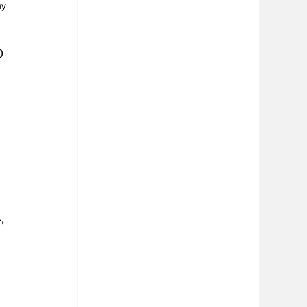
y 
0 
, 
 