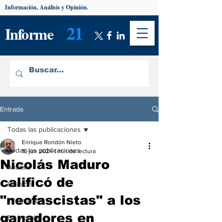
Información, Análisis y Opinión.
21
Informe
Entrada
Todas las publicaciones
Enrique Rondón Nieto
Todas las publicaciones
10 jun 2024
1 min de lectura
Nicolás Maduro
Análisis
calificó de
Opinión
"neofascistas" a los
Información
ganadores en
De interés