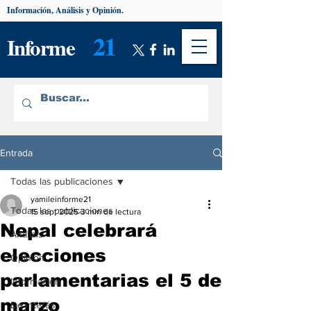
Información, Análisis y Opinión.
21
Informe
Entrada
Todas las publicaciones
yamileinforme21
Todas las publicaciones
15 sept 2025
3 min de lectura
Nepal celebrará
Análisis
elecciones
Opinión
parlamentarias el 5 de
Información
marzo
De interés