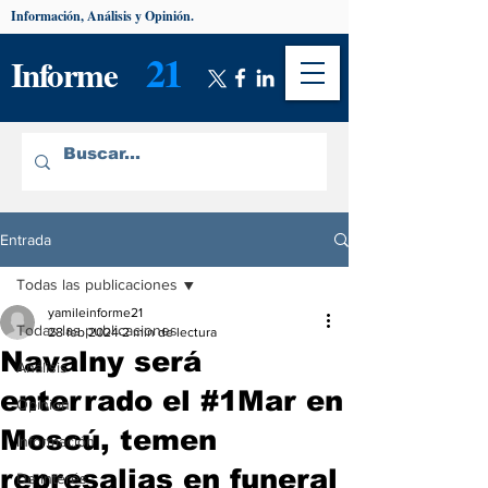
Información, Análisis y Opinión.
21
Informe
Entrada
Todas las publicaciones
yamileinforme21
Todas las publicaciones
28 feb 2024
2 min de lectura
Navalny será
Análisis
enterrado el #1Mar en
Opinión
Moscú, temen
Información
represalias en funeral
De interés