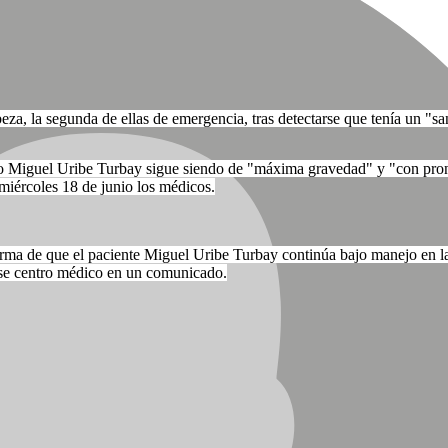
beza, la segunda de ellas de emergencia, tras detectarse que tenía un "
no Miguel Uribe Turbay sigue siendo de "máxima gravedad" y "con pronó
 miércoles 18 de junio los médicos.
informa de que el paciente Miguel Uribe Turbay continúa bajo manejo en 
ese centro médico en un comunicado.