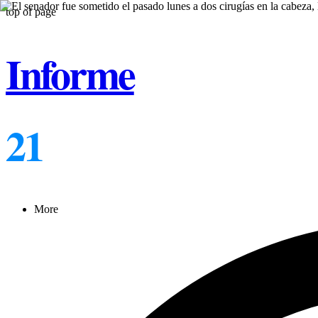
top of page
Informe
21
More