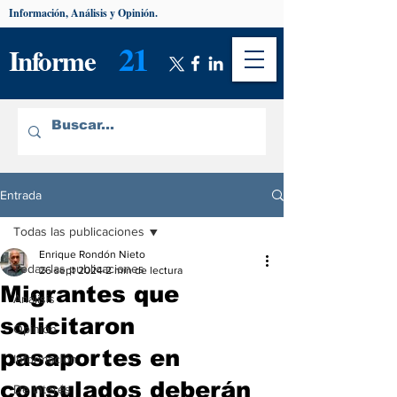
Información, Análisis y Opinión.
21
Informe
Entrada
Todas las publicaciones
Enrique Rondón Nieto
Todas las publicaciones
26 sept 2024
2 min de lectura
Migrantes que
Análisis
solicitaron
Opinión
pasaportes en
Información
consulados deberán
De interés