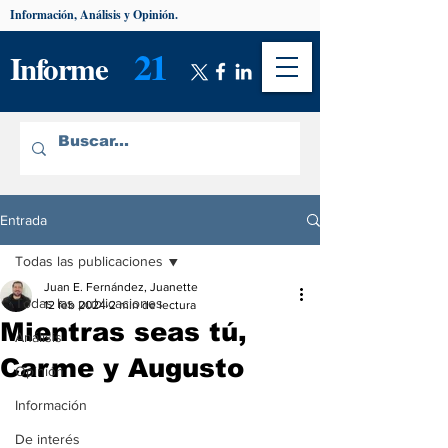
Información, Análisis y Opinión.
21
Informe
Entrada
Todas las publicaciones
Juan E. Fernández, Juanette
Todas las publicaciones
12 feb 2024
2 min de lectura
Mientras seas tú,
Análisis
Carme y Augusto
Opinión
Información
De interés