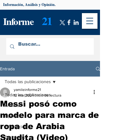
Información, Análisis y Opinión.
21
Informe
Entrada
Todas las publicaciones
yamileinforme21
Todas las publicaciones
12 mar 2024
1 min de lectura
Messi posó como
Análisis
modelo para marca de
Opinión
ropa de Arabia
Información
Saudita (Video)
De interés