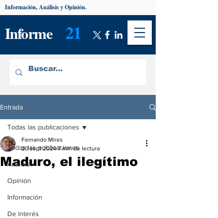
Información, Análisis y Opinión.
21
Informe
Entrada
Todas las publicaciones
Fernando Mires
Todas las publicaciones
20 sept 2024
7 min de lectura
Maduro, el ilegítimo
Análisis
Opinión
Información
De interés