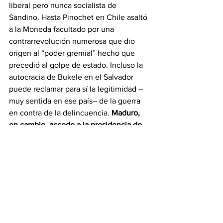
liberal pero nunca socialista de 
Sandino. Hasta Pinochet en Chile asaltó 
a la Moneda facultado por una 
contrarrevolución numerosa que dio 
origen al “poder gremial” hecho que 
precedió al golpe de estado. Incluso la 
autocracia de Bukele en el Salvador 
puede reclamar para sí la legitimidad –
muy sentida en ese país– de la guerra 
en contra de la delincuencia. 
Maduro, 
en cambio, accede a la presidencia de 
su país como resultado de un 
gigantesco robo electoral. 
Quizás el 
más grotesco que conoce la historia 
contemporánea. Por eso reiteramos:
Maduro no solo es ilegal, además es 
ilegítimo. 
Carece de las dos 
legitimidades básicas: la de origen y la 
de ejercicio.