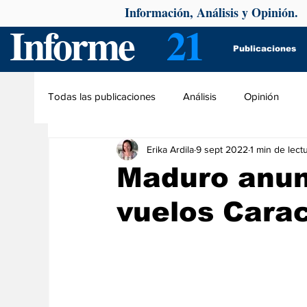
Información, Análisis y Opinión.
Informe
21
Publicaciones
Todas las publicaciones
Análisis
Opinión
Erika Ardila
9 sept 2022
1 min de lect
Maduro anun
vuelos Carac