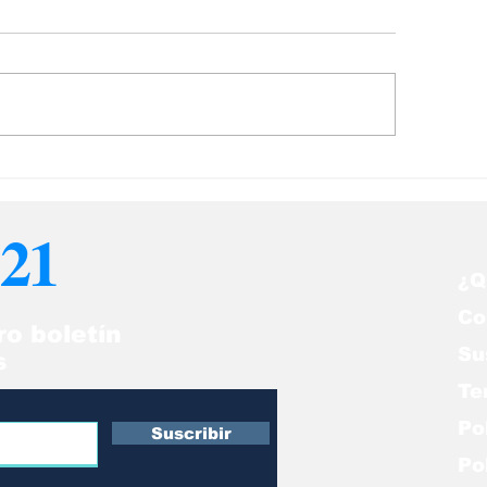
sumen Venezuela:
Muere la reina 
nezuela lamenta la
a los 96 años
erte de la Reina
21
bel II
¿Q
Co
ro boletín
Su
s
Te
Po
Suscribir
Po