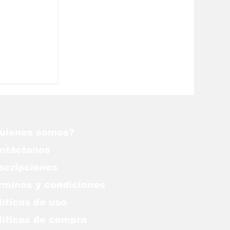
Isabel II
uienes somos?
ntáctanos
scripciones
rminos y condiciones
líticas de uso
lítica
s de compra