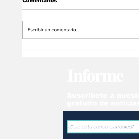
Comentarios
Escribir un comentario...
Venezolanos por el
Re
Mundo: Visado para
Ve
estudios facilita estadía
mu
Informe
en España
Isa
Suscríbete a nuest
gratuito de noticia