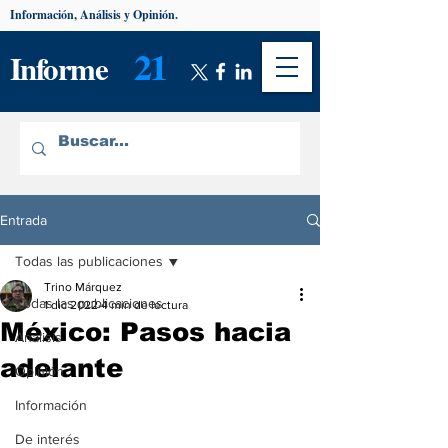
Información, Análisis y Opinión.
21
Informe
Entrada
Todas las publicaciones
Trino Márquez
Todas las publicaciones
1 dic 2022
4 min de lectura
México: Pasos hacia
Análisis
adelante
Opinión
Información
De interés