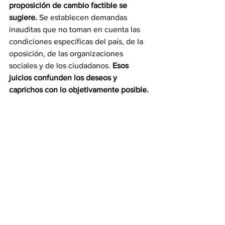
proposición de cambio factible se 
sugiere. 
Se establecen demandas 
inauditas que no toman en cuenta las 
condiciones específicas del país, de la 
oposición, de las organizaciones 
sociales y de los ciudadanos. 
Esos 
juicios confunden los deseos y 
caprichos con lo objetivamente posible. 
Los negociadores de la oposición 
deben continuar el plan
 evitando que el 
Gobierno tome por la tangente y eluda 
cumplir con lo que todo el país espera: 
que tengamos en 2024 elecciones que 
permitan sustituir a Maduro sin mayores 
traumas. 
En México se dieron pasos 
hacia adelante. Hay que continuar.
Trino Márquez