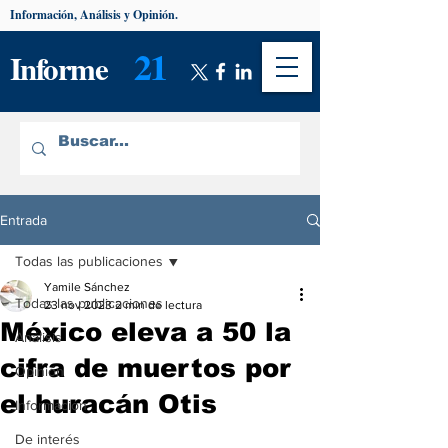
Información, Análisis y Opinión.
21
Informe
Entrada
Todas las publicaciones
Yamile Sánchez
Todas las publicaciones
23 nov 2023
2 min de lectura
México eleva a 50 la
Análisis
cifra de muertos por
Opinión
el huracán Otis
Información
De interés