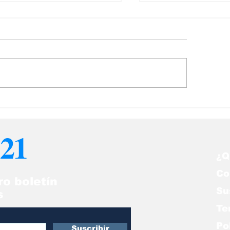
ncamiga se une a
Alianza entre 
mara Petrolera de
Motor y Korea
nezuela para
Aerospace desa
21
pulsar financiamiento
la movilidad a
l sector energético
¿Q
Co
ro boletín
Su
s
Te
Po
Suscribir