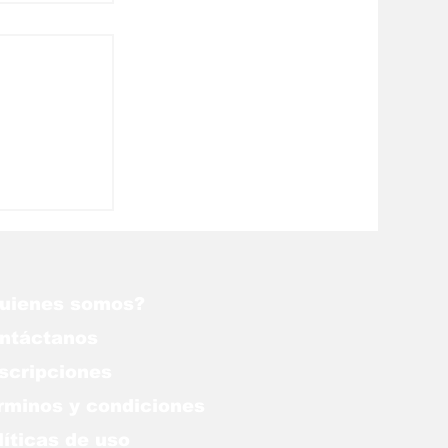
Hyundai
rrollará
érea
uienes somos?
ntáctanos
scripciones
rminos y condiciones
líticas de uso