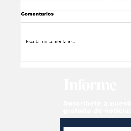
Comentarios
Escribir un comentario...
Credi POS y Credi
Ba
Express Bancamiga:
Cá
créditos para impulsar
Ve
Informe
tu negocio
im
de
Suscríbete a nuest
gratuito de noticia