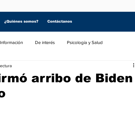
¿Quiénes somos?
Contáctanos
Información
De interés
Psicología y Salud
lectura
irmó arribo de Biden
o