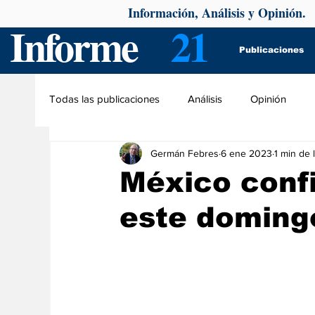
Información, Análisis y Opinión.
Informe
21
Publicaciones
Todas las publicaciones
Análisis
Opinión
Germán Febres
6 ene 2023
1 min de 
México conf
este doming