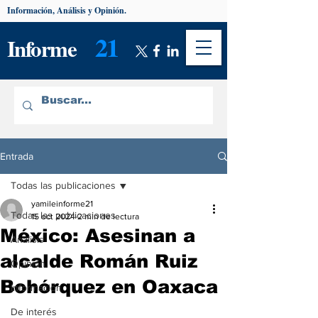
Información, Análisis y Opinión.
21
Informe
Entrada
Todas las publicaciones
yamileinforme21
Todas las publicaciones
15 oct 2024
2 min de lectura
México: Asesinan a
Análisis
alcalde Román Ruiz
Opinión
Bohórquez en Oaxaca
Información
De interés