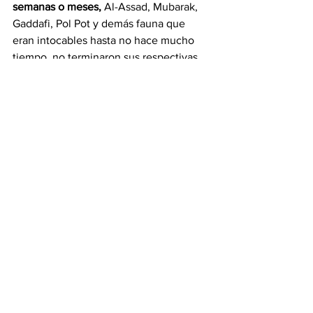
semanas o meses,
 Al-Assad, Mubarak, 
Gaddafi, Pol Pot y demás fauna que 
eran intocables hasta no hace mucho 
tiempo, no terminaron sus respectivas 
gestiones en forma pacífica.
Adolfo Salgueiro 
Opinión
Ver todo
Entradas recientes