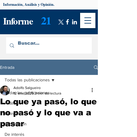
Información, Análisis y Opinión.
21
Informe
Entrada
Todas las publicaciones
Adolfo Salgueiro
Todas las publicaciones
12 ene 2025
3 min de lectura
Lo que ya pasó, lo que
Análisis
no pasó y lo que va a
Opinión
pasar
Información
De interés