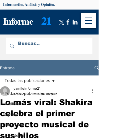
Información, Análisis y Opinión.
21
Informe
Entrada
Todas las publicaciones
yamileinforme21
Todas las publicaciones
1 feb 2025
1 min de lectura
Lo más viral: Shakira
Análisis
celebra el primer
Opinión
proyecto musical de
Información
sus hijos
De interés