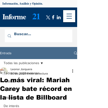
Información, Análisis y Opinión.
21
Informe
Entrada
Todas las publicaciones
Leonor Jorquera
Todas las publicaciones
30 dic 2023
4 min de lectura
Lo más viral: Mariah
Análisis
Carey bate récord en
Opinión
la lista de Billboard
Información
De interés