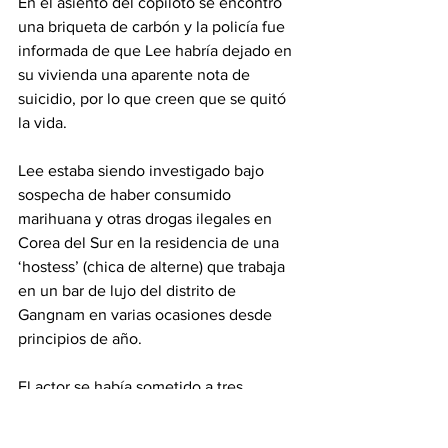
En el asiento del copiloto se encontró 
una briqueta de carbón y la policía fue 
informada de que Lee habría dejado en 
su vivienda una aparente nota de 
suicidio, por lo que creen que se quitó 
la vida.
Lee estaba siendo investigado bajo 
sospecha de haber consumido 
marihuana y otras drogas ilegales en 
Corea del Sur en la residencia de una 
‘hostess’ (chica de alterne) que trabaja 
en un bar de lujo del distrito de 
Gangnam en varias ocasiones desde 
principios de año.
El actor se había sometido a tres 
interrogatorios, el más reciente el 
pasado fin de semana, en el que fue 