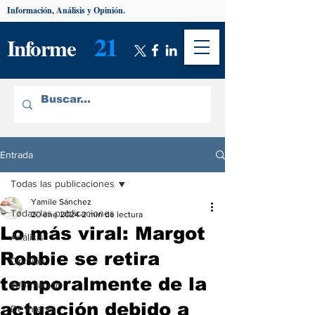
Información, Análisis y Opinión.
21
Informe
Entrada
Todas las publicaciones
Yamile Sánchez
Todas las publicaciones
20 ene 2024
2 min de lectura
Lo más viral: Margot
Análisis
Robbie se retira
Opinión
temporalmente de la
Información
actuación debido a
De interés