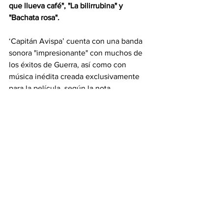
que llueva café", "La bilirrubina" y 
"Bachata rosa".
‘Capitán Avispa’ cuenta con una banda 
sonora "impresionante" con muchos de 
los éxitos de Guerra, así como con 
música inédita creada exclusivamente 
para la película, según la nota.
Esta cinta, añade, 
"marcará un 
precedente por la cantidad de 
mercados donde se estrenará bajo la 
distribución de Caribbean Films 
Distribution".
En 2019, el autor, intérprete y 
compositor dominicano anunció que iba 
a incursionar en el mundo del cine y, 
tiempo después, se dio a conocer que 
lo haría con la producción de una 