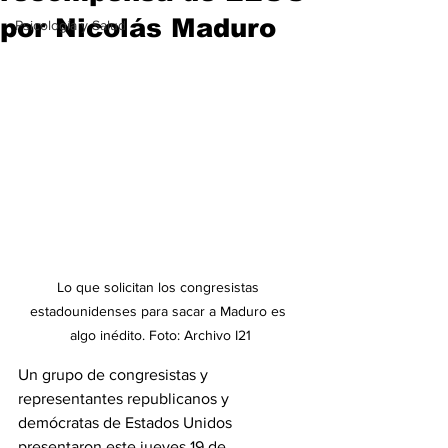
por Nicolás Maduro
Psicología y Salud
Lo que solicitan los congresistas 
estadounidenses para sacar a Maduro es 
algo inédito. Foto: Archivo I21
Un grupo de congresistas y 
representantes republicanos y 
demócratas de Estados Unidos 
presentaron este jueves 19 de 