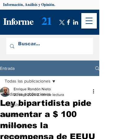
Información, Análisis y Opinión.
21
Informe
Entrada
Todas las publicaciones
Enrique Rondón Nieto
Todas las publicaciones
20 sept 2024
2 min de lectura
Ley bipartidista pide
Análisis
aumentar a $ 100
Opinión
millones la
Información
recompensa de EEUU
De interés