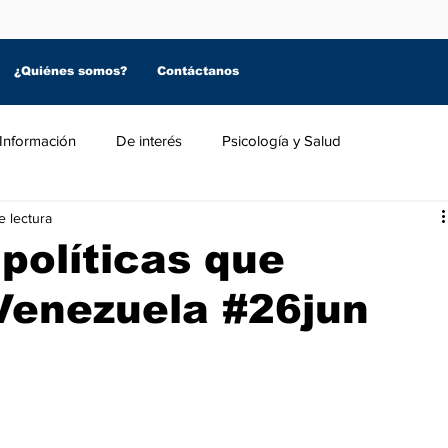
¿Quiénes somos?
Contáctanos
Información
De interés
Psicología y Salud
e lectura
 políticas que
Venezuela #26jun