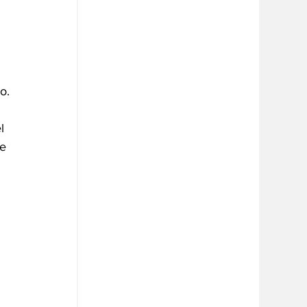
o.
l 
e 