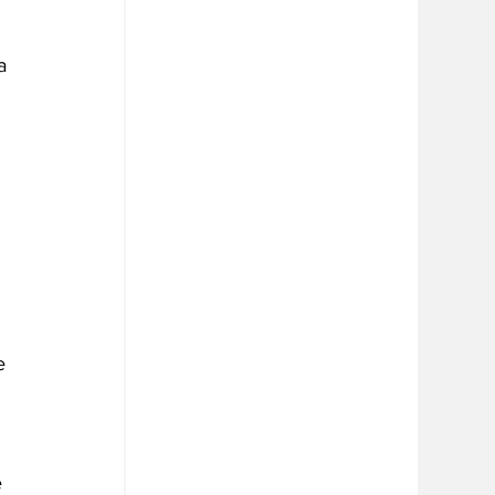
a 
e 
 