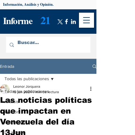
Información, Análisis y Opinión.
21
Informe
Entrada
Todas las publicaciones
Leonor Jorquera
Todas las publicaciones
13 jun 2024
7 min de lectura
Las noticias políticas
Análisis
que impactan en
Opinión
Venezuela del día
Información
13Jun
De interés