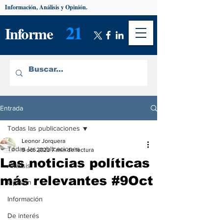
Información, Análisis y Opinión.
21
Informe
Entrada
Todas las publicaciones
Leonor Jorquera
Todas las publicaciones
9 oct 2023
7 min de lectura
Las noticias políticas
Análisis
más relevantes #9Oct
Opinión
Información
De interés