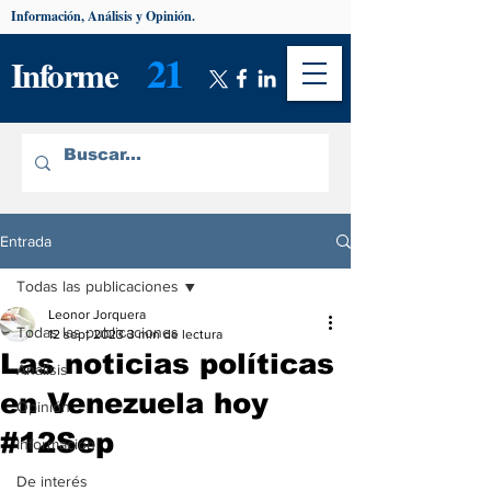
Información, Análisis y Opinión.
21
Informe
Entrada
Todas las publicaciones
Leonor Jorquera
Todas las publicaciones
12 sept 2023
3 min de lectura
Las noticias políticas
Análisis
en Venezuela hoy
Opinión
#12Sep
Información
De interés