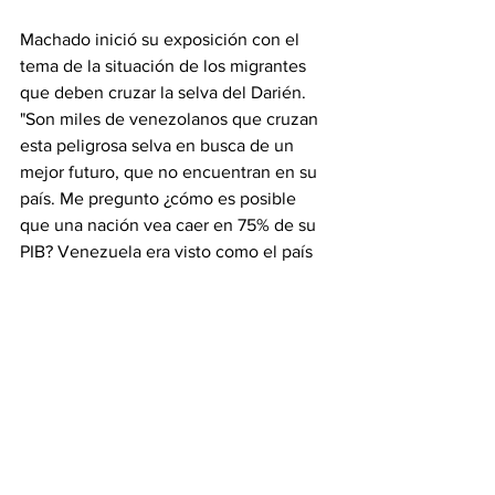
Machado inició su exposición con el 
tema de la situación de los migrantes 
que deben cruzar la selva del Darién. 
"Son miles de venezolanos que cruzan 
esta peligrosa selva en busca de un 
mejor futuro, que no encuentran en su 
país. Me pregunto ¿cómo es posible 
que una nación vea caer en 75% de su 
PIB? Venezuela era visto como el país 
más rico y ahora es el más pobre de 
toda la región", dijo.
"¿Cómo vive un pensionado, un maestro 
con 1 dólar diario, que los niños vayan a 
la escuela solo dos días a la semana? 
Esta es la realidad en Venezuela", 
expresó.