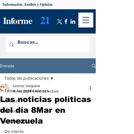
Información, Análisis y Opinión.
21
Informe
Entrada
Todas las publicaciones
Leonor Jorquera
Todas las publicaciones
8 mar 2024
4 min de lectura
Las noticias políticas
Análisis
del día 8Mar en
Opinión
Venezuela
Información
De interés