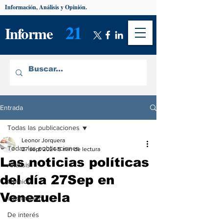
Información, Análisis y Opinión.
21
Informe
Entrada
Todas las publicaciones
Leonor Jorquera
Todas las publicaciones
27 sept 2024
5 min de lectura
Las noticias políticas
Análisis
del día 27Sep en
Opinión
Venezuela
Información
De interés