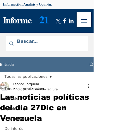
Información, Análisis y Opinión.
21
Informe
Entrada
Todas las publicaciones
Leonor Jorquera
Todas las publicaciones
27 dic 2023
5 min de lectura
Las noticias políticas
Análisis
del día 27Dic en
Opinión
Venezuela
Información
De interés