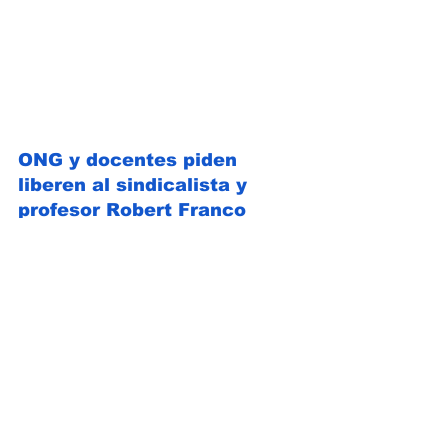
ONG y docentes piden 
liberen al sindicalista y 
profesor Robert Franco
ONG y docentes exigieron este martes 
26 de diciembre, la libertad "inmediata" 
del profesor y sindicalista Robert 
Franco
, considerado por organizaciones 
no gubernamentales como un "preso 
político", quien cumplió este martes tres 
años detenido de manera "injusta".