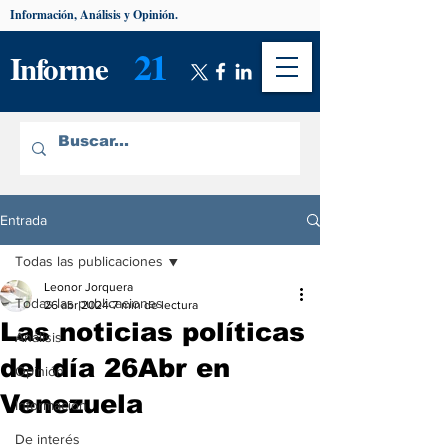
Información, Análisis y Opinión.
21
Informe
Entrada
Todas las publicaciones
Leonor Jorquera
Todas las publicaciones
26 abr 2024
7 min de lectura
Las noticias políticas
Análisis
del día 26Abr en
Opinión
Venezuela
Información
De interés