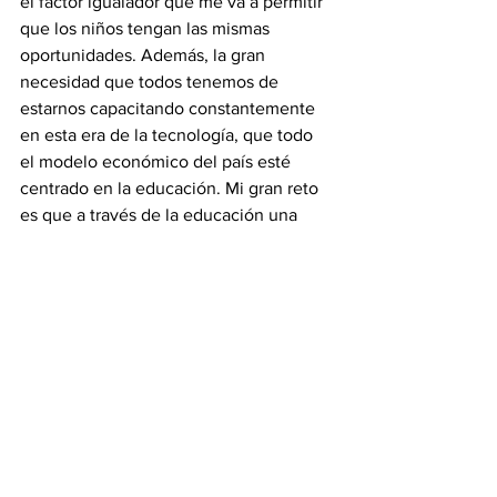
el factor igualador que me va a permitir 
que los niños tengan las mismas 
oportunidades. Además, la gran 
necesidad que todos tenemos de 
estarnos capacitando constantemente 
en esta era de la tecnología, que todo 
el modelo económico del país esté 
centrado en la educación. Mi gran reto 
es que a través de la educación una 
economía petrolera pase a ser una 
economía no petrolera.
VOA: ¿Cuáles serían las tres primeras 
acciones más importantes que tomaría?
Ecarri:
 Mi primer decreto comedores en 
todas partes, porque necesito atender a 
la población más vulnerable, eso es 
emergencia. Aumento de sueldos y 