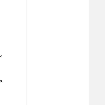
 
z 
a.
 