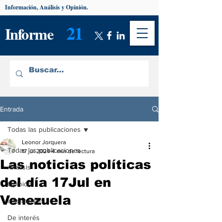
Información, Análisis y Opinión.
21
Informe
Entrada
Todas las publicaciones
Leonor Jorquera
Todas las publicaciones
17 jul 2024
4 min de lectura
Las noticias políticas
Análisis
del día 17Jul en
Opinión
Venezuela
Información
De interés