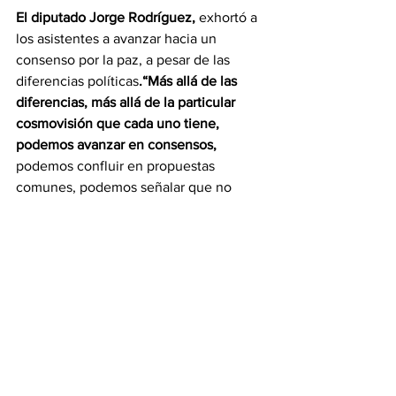
El diputado Jorge Rodríguez,
 exhortó a 
los asistentes a avanzar hacia un 
consenso por la paz, a pesar de las 
diferencias políticas
.“Más allá de las 
diferencias, más allá de la particular 
cosmovisión que cada uno tiene, 
podemos avanzar en consensos,
podemos confluir en propuestas 
comunes, podemos señalar que no 
pensamos igual sobre muchas cosas, 
pero hay algunas cosas que sí 
compartimos”, dijo durante encuentro.
Rodríguez dijo al grupo de opositores 
que han manifestado su respaldo a la 
candidatura del líder de la Revolución 
Bolivariana, que existen tres elementos 
que le permiten el acercamiento a las 