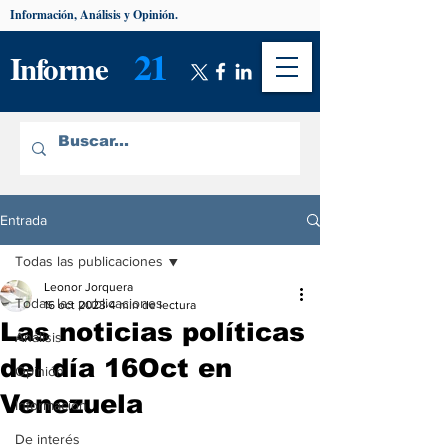
Información, Análisis y Opinión.
21
Informe
Entrada
Todas las publicaciones
Leonor Jorquera
Todas las publicaciones
16 oct 2023
4 min de lectura
Las noticias políticas
Análisis
del día 16Oct en
Opinión
Venezuela
Información
De interés