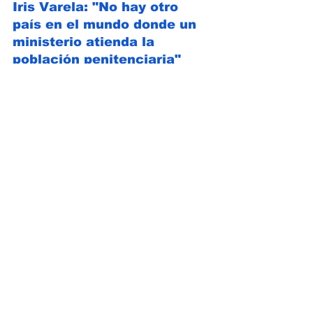
Iris Varela: "No hay otro 
país en el mundo donde un 
ministerio atienda la 
población penitenciaria"
La diputada de la Asamblea Nacional  
Iris Varela
 aseguró nuevamente el 
domingo, 15 de octubre, durante una 
entrevista en el programa "Abriendo 
Puertas" por Venevisión,  a propósito de 
la intervención en la cárcel de Tocorón, 
ubicada en el estado Aragua, 
que dejó 
en 95 % la 
pacificación de las cárceles cuando fue 
ministra penitenciaria.
Sobre el operativo del pasado 20 de 
septiembre, de la Fuerza Armada 
Nacional 
y efectivos policiales en el 