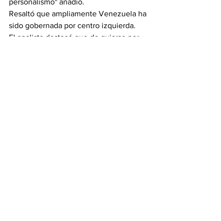
personalismo" añadió.
Resaltó que ampliamente Venezuela ha 
sido gobernada por centro izquierda.
El analista destacó que de guiarse por 
aproximaciones y no etiquetas, las 
personas quieren ser emprendedoras, 
aspiran a que el estado ayude, pero no 
se meta en todos los asuntos.
«Esto se ve en la propuesta de 
privatización de empresas estatales, 
hay un público dividido» acotó.
Por su parte, 
Luis Vicente León
, 
presidente de 
Datanálisis
, recalcó que 
paradójicamente, el venezolano común 
está buscando mucha más participación 
del sector privado.
Señaló que estos sienten que el sector 