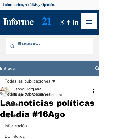
Información, Análisis y Opinión.
21
Informe
Entrada
Todas las publicaciones
Leonor Jorquera
Todas las publicaciones
16 ago 2023
4 min de lectura
Las noticias políticas
Análisis
del día #16Ago
Opinión
Información
De interés