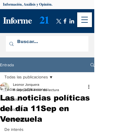
Información, Análisis y Opinión.
21
Informe
Entrada
Todas las publicaciones
Leonor Jorquera
Todas las publicaciones
11 sept 2024
4 min de lectura
Las noticias políticas
Análisis
del día 11Sep en
Opinión
Venezuela
Información
De interés