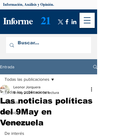
Información, Análisis y Opinión.
21
Informe
Entrada
Todas las publicaciones
Leonor Jorquera
Todas las publicaciones
9 may 2024
1 min de lectura
Las noticias políticas
Análisis
del 9May en
Opinión
Venezuela
Información
De interés