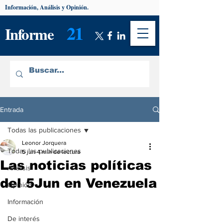
Información, Análisis y Opinión.
21
Informe
Entrada
Todas las publicaciones
Leonor Jorquera
Todas las publicaciones
5 jun
4 min de lectura
Las noticias políticas
Análisis
del 5Jun en Venezuela
Opinión
Información
De interés