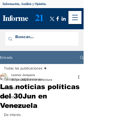
Información, Análisis y Opinión.
21
Informe
Entrada
Todas las publicaciones
Leonor Jorquera
Todas las publicaciones
30 jun 2025
4 min de lectura
Las noticias políticas
Análisis
del 30Jun en
Opinión
Venezuela
Información
De interés