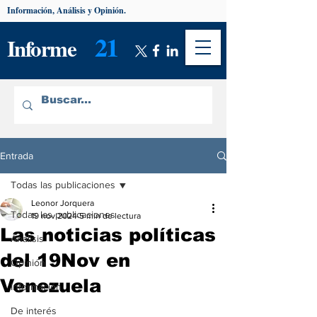
Información, Análisis y Opinión.
21
Informe
Entrada
Todas las publicaciones
Leonor Jorquera
Todas las publicaciones
19 nov 2024
5 min de lectura
Las noticias políticas
Análisis
del 19Nov en
Opinión
Venezuela
Información
De interés