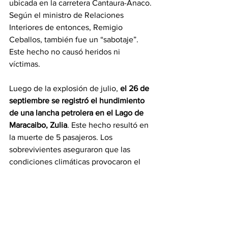
ubicada en la carretera Cantaura-Anaco. 
Según el ministro de Relaciones 
Interiores de entonces, Remigio 
Ceballos, también fue un “sabotaje”. 
Este hecho no causó heridos ni 
víctimas. 
Luego de la explosión de julio,
 el 26 de 
septiembre se registró el hundimiento 
de una lancha petrolera en el Lago de 
Maracaibo, Zulia
. Este hecho resultó en 
la muerte de 5 pasajeros. Los 
sobrevivientes aseguraron que las 
condiciones climáticas provocaron el 
naufragio.
La barcaza, que había zarpado un día 
antes de hundirse, tenía 25 pasajeros a 
bordo y su destino era el Bloque 1 de la 