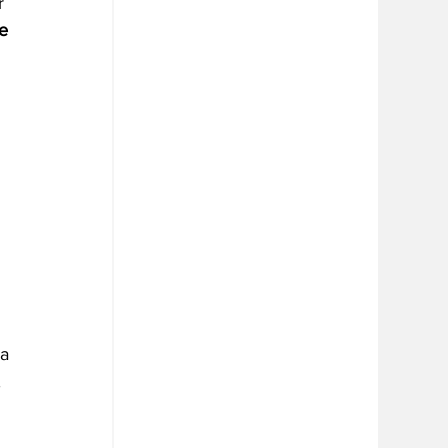
r 
e 
 
a 
 