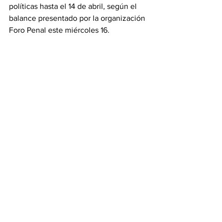
políticas hasta el 14 de abril, según el 
balance presentado por la organización 
Foro Penal este miércoles 16.
De los detenidos, 800 son hombres y 
90 son mujeres. La oenegé informó que 
desconoce el paradero de 61 personas.
Igualmente, la organización defensora 
de los derechos humanos, detalló que 
entre los privados de libertad hay 722 
civiles y 168 militares. También precisó 
que hay 885 adultos presos y 5 
adolescentes.
En resumen la ONG informa que desde 
el 2014 se han registrado 18.330 
detenciones políticas y más de 10.000 
personas siguen sujetas a medidas 