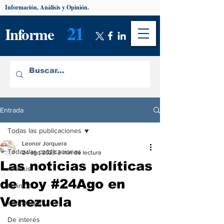
Información, Análisis y Opinión.
21
Informe
Entrada
Todas las publicaciones
Leonor Jorquera
Todas las publicaciones
24 ago 2023
3 min de lectura
Las noticias políticas
Análisis
de hoy #24Ago en
Opinión
Venezuela
Información
De interés