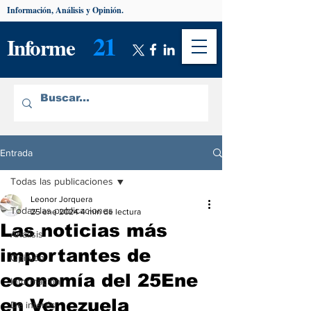
Información, Análisis y Opinión.
21
Informe
Entrada
Todas las publicaciones
Leonor Jorquera
Todas las publicaciones
25 ene 2024
4 min de lectura
Las noticias más
Análisis
importantes de
Opinión
economía del 25Ene
Información
en Venezuela
De interés