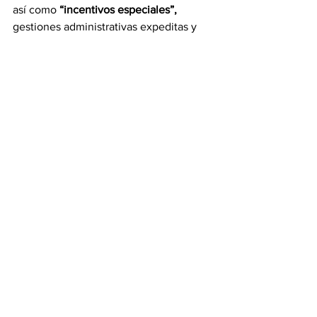
así como 
“incentivos especiales”, 
gestiones administrativas expeditas y 
un acompañamiento jurídico, legal y 
técnico de "alto nivel profesional".
Esa institución económica también 
propone “alternativas antibloqueo” para 
negocios “productivos”, con “garantías 
de retornabilidad financiera”.
El portal oficial resalta la existencia de 
una “ley antibloqueo” en Venezuela
, 
según el cual pueden concretarse 
negocios con el gobierno nacional 
manteniendo legalmente en reserva los 
detalles de esos acuerdos y hasta la 
identidad de los inversionistas.
Entre sus objetivos
, se resalta que el 