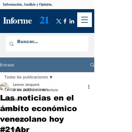
Información, Análisis y Opinión.
21
Informe
Entrada
Todas las publicaciones
Leonor Jorquera
Todas las publicaciones
21 abr 2023
3 min de lectura
Las noticias en el
Análisis
ámbito económico
Opinión
venezolano hoy
Información
#21Abr
De interés