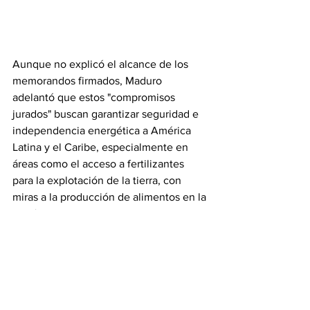
Aunque no explicó el alcance de los 
memorandos firmados, Maduro 
adelantó que estos "compromisos 
jurados" buscan garantizar seguridad e 
independencia energética a América 
Latina y el Caribe, especialmente en 
áreas como el acceso a fertilizantes 
para la explotación de la tierra, con 
miras a la producción de alimentos en la 
región.
"Se pierden de vista los acuerdos que 
estamos firmando y las oportunidades 
que se abren", señaló el líder chavista 
tras pedir a sus ministros "agregar a la 
agenda de prioridades" lo pactado, así 