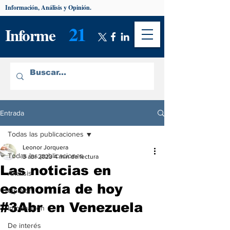
Información, Análisis y Opinión.
21
Informe
Entrada
Todas las publicaciones
Leonor Jorquera
Todas las publicaciones
3 abr 2023
4 min de lectura
Las noticias en
Análisis
economía de hoy
Opinión
#3Abr en Venezuela
Información
De interés