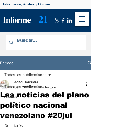
Información, Análisis y Opinión.
21
Informe
Entrada
Todas las publicaciones
Leonor Jorquera
Todas las publicaciones
20 jul 2023
2 min de lectura
Las noticias del plano
Análisis
político nacional
Opinión
venezolano #20jul
Información
De interés