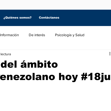
¿Quiénes somos?
Contáctanos
Información
De interés
Psicología y Salud
 lectura
 del ámbito
enezolano hoy #18ju