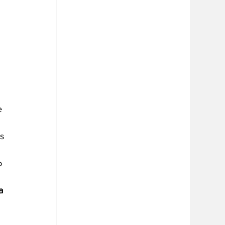
 
e 
s 
o
a 