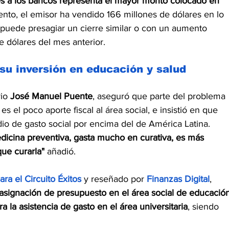
es a los bancos representa el mayor monto colocado en 
to, el emisor ha vendido 166 millones de dólares en lo 
puede presagiar un cierre similar o con un aumento 
e dólares del mes anterior.
su inversión en educación y salud
io 
José Manuel Puente
, aseguró que parte del problema 
s el poco aporte fiscal al área social, e insistió en que 
o de gasto social por encima del de América Latina.
icina preventiva, gasta mucho en curativa, es más 
ue curarla" 
añadió.
ra el Circuito Éxitos
y reseñado por 
Finanzas Digital
,  
 asignación de presupuesto en el área social de educació
 la asistencia de gasto en el área universitaria
, siendo 