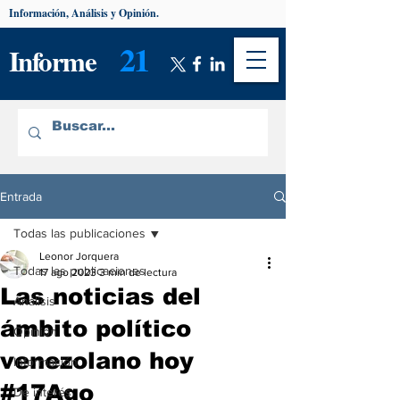
Información, Análisis y Opinión.
21
Informe
Entrada
Todas las publicaciones
Leonor Jorquera
Todas las publicaciones
17 ago 2023
3 min de lectura
Las noticias del
Análisis
ámbito político
Opinión
venezolano hoy
Información
#17Ago
De interés