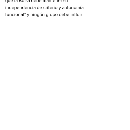
que la Bolsa debe mantener su 
independencia de criterio y autonomía 
funcional” y ningún grupo debe influir 
en las decisiones de su directiva.
Destacó que su propuesta programática 
se basa en hacer “un análisis profundo 
de la situación financiera de la Bolsa
 y 
pensamos en crear una serie de 
productos nuevos, vamos a revisar bien 
el presupuesto vigente y la parte 
tecnológica para establecer un plan 
estratégico”.
“La idea que tenemos es poder relanzar 
la Bolsa y nuevos productos” para 
proyectarnos hacia adelante, enfatizó. 
Con información de 
Descifrado