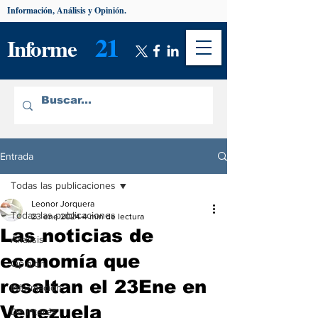
Información, Análisis y Opinión.
21
Informe
Entrada
Todas las publicaciones
Leonor Jorquera
Todas las publicaciones
23 ene 2024
4 min de lectura
Las noticias de
Análisis
economía que
Opinión
resaltan el 23Ene en
Información
Venezuela
De interés