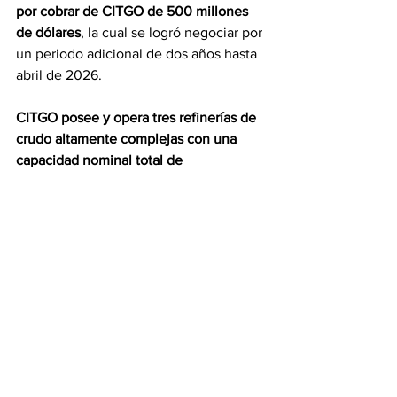
por cobrar de CITGO de 500 millones 
de dólares
, la cual se logró negociar por 
un periodo adicional de dos años hasta 
abril de 2026.
CITGO posee y opera tres refinerías de 
crudo altamente complejas con una 
capacidad nominal total de 
procesamiento de crudo de 
aproximadamente 807.000 bpd, 
ubicadas en Lake Charles, Luisiana, 
Corpus Christi, Texas y Lemont, Illinois.
Las operaciones de refinación están 
respaldadas por una extensa red de 
distribución, que proporciona un acceso 
confiable a los mercados finales de los 
productos refinados de la empresa.
CITGO cuenta con 34 terminales 