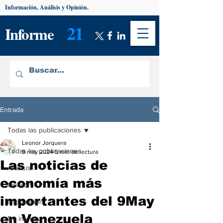
Información, Análisis y Opinión.
21
Informe
Entrada
Todas las publicaciones
Leonor Jorquera
Todas las publicaciones
9 may 2024
5 min de lectura
Las noticias de
Análisis
economía más
Opinión
importantes del 9May
Información
en Venezuela
De interés