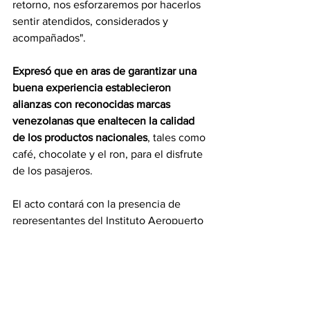
retorno, nos esforzaremos por hacerlos 
sentir atendidos, considerados y 
acompañados".
Expresó que en aras de garantizar una 
buena experiencia establecieron 
alianzas con reconocidas marcas 
venezolanas que enaltecen la calidad 
de los productos nacionales
, tales como 
café, chocolate y el ron, para el disfrute 
de los pasajeros.
El acto contará con la presencia de 
representantes del Instituto Aeropuerto 
Internacional de Maiquetía, miembros 
del Instituto Nacional de Aeronáutica 
Civil, prensa, entre otros.
El vuelo inaugural está pautado para las 
6:30 de la tarde y la hora de llegada a 