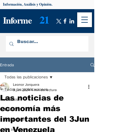
Información, Análisis y Opinión.
21
Informe
Entrada
Todas las publicaciones
Leonor Jorquera
Todas las publicaciones
3 jun 2024
4 min de lectura
Las noticias de
Análisis
economía más
Opinión
importantes del 3Jun
Información
en Venezuela
De interés