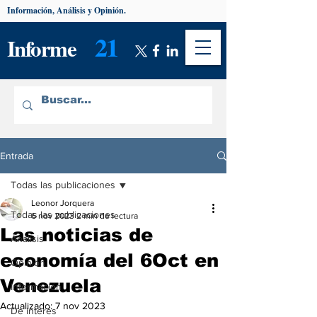
Información, Análisis y Opinión.
21
Informe
Entrada
Todas las publicaciones
Leonor Jorquera
Todas las publicaciones
6 nov 2023
2 min de lectura
Las noticias de
Análisis
economía del 6Oct en
Opinión
Venezuela
Información
Actualizado:
7 nov 2023
De interés