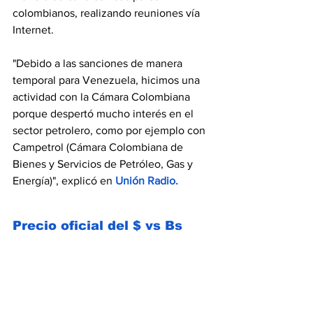
colombianos, realizando reuniones vía 
Internet.
"Debido a las sanciones de manera 
temporal para Venezuela, hicimos una 
actividad con la Cámara Colombiana 
porque despertó mucho interés en el 
sector petrolero, como por ejemplo con 
Campetrol (Cámara Colombiana de 
Bienes y Servicios de Petróleo, Gas y 
Energía)", explicó en 
Unión Radio
.
Precio oficial del $ vs Bs
El dólar oficial abre el martes 7 de 
noviembre en 
35,23  Bs
 de acuerdo al 
promedio publicado por el 
Banco 
Central de Venezuela
, mientras que el 